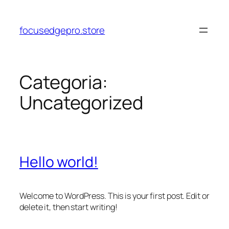
Pular
para
focusedgepro.store
o
conteúdo
Categoria:
Uncategorized
Hello world!
Welcome to WordPress. This is your first post. Edit or
delete it, then start writing!