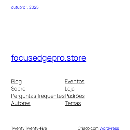
outubro 1, 2025
focusedgepro.store
Blog
Eventos
Sobre
Loja
Perguntas frequentes
Padrões
Autores
Temas
Twenty Twenty-Five
Criado com
WordPress