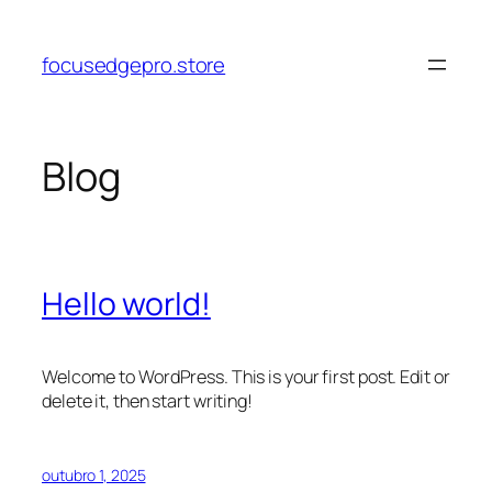
Pular
para
focusedgepro.store
o
conteúdo
Blog
Hello world!
Welcome to WordPress. This is your first post. Edit or
delete it, then start writing!
outubro 1, 2025